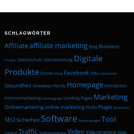
SCHLAGWÖRTER
affiliate marketing
Affiliate
Business
Blog
Digitale
Datenschutz
Dienstleistung
Cloaker
Produkte
Facebook
Ebook
Foto
Erfolg
Geschenke
Homepage
Gesundheit
Giveaway
Handy
Immobilien
Marketing
Internetmarketing
Landing Pages
Landingpage
Onlinemarketing
online marketing
Plugin
Photo
Rotatoren
Software
Tool
SEO
Sicherheit
Squeezepages
Traffic
Video
Videotraining
Web-
Tracking
Trafficprogramme