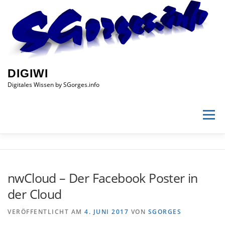
Zum
Inhalt
springen
DIGIWI
Digitales Wissen by SGorges.info
Menü
HOME
DIGITALES WISSEN
BETREIBER
SHOP
nwCloud – Der Facebook Poster in
der Cloud
IMPRESSUM
DATENSCHUTZ
VERÖFFENTLICHT AM
4. JUNI 2017
VON
SGORGES