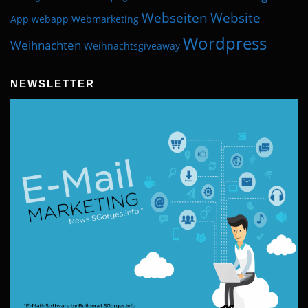
Webseiten
Website
App
webapp
Webmarketing
Wordpress
Weihnachten
Weihnachtsgiveaway
NEWSLETTER