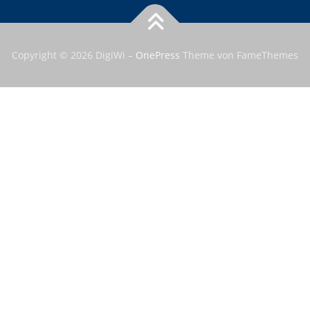
Copyright © 2026 DigiWi
–
OnePress
Theme von FameThemes