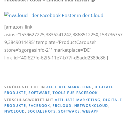
[amazon_link
asins=’1539627225,3836241242,386851225X,153736757
9,3849014495′ template=’ProductCarousel‘
store=’sgorgesinfo-21′ marketplace=’DE‘
link_id=’40f627fe-62f6-11e7-b77f-d5add2389c86′]
VERÖFFENTLICHT IN
AFFILIATE MARKETING
,
DIGITALE
PRODUKTE
,
SOFTWARE
,
TOOLS FÜR FACEBOOK
VERSCHLAGWORTET MIT
AFFILIATE MARKETING
,
DIGITALE
PRODUKTE
,
FACEBOOK
,
FBCLOUD
,
NETWORKCLOUD
,
NWCLOUD
,
SOCIALSHOTS
,
SOFTWARE
,
WEBAPP