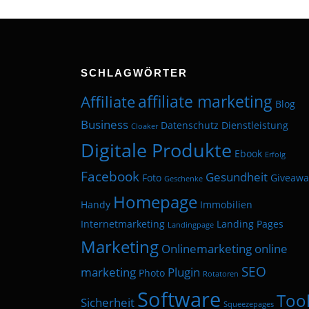
SCHLAGWÖRTER
affiliate marketing
Affiliate
Blog
Business
Datenschutz
Dienstleistung
Cloaker
Digitale Produkte
Ebook
Erfolg
Facebook
Gesundheit
Foto
Giveawa
Geschenke
Homepage
Handy
Immobilien
Internetmarketing
Landing Pages
Landingpage
Marketing
Onlinemarketing
online
SEO
marketing
Plugin
Photo
Rotatoren
Software
Too
Sicherheit
Squeezepages