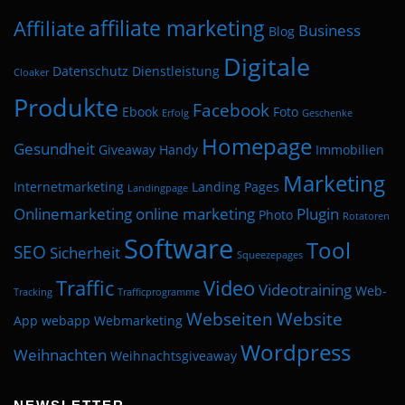
affiliate marketing
Affiliate
Business
Blog
Digitale
Datenschutz
Dienstleistung
Cloaker
Produkte
Facebook
Ebook
Foto
Erfolg
Geschenke
Homepage
Gesundheit
Giveaway
Handy
Immobilien
Marketing
Internetmarketing
Landing Pages
Landingpage
Onlinemarketing
online marketing
Plugin
Photo
Rotatoren
Software
Tool
SEO
Sicherheit
Squeezepages
Traffic
Video
Videotraining
Web-
Tracking
Trafficprogramme
Webseiten
Website
App
webapp
Webmarketing
Wordpress
Weihnachten
Weihnachtsgiveaway