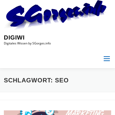
Zum
Inhalt
springen
DIGIWI
Digitales Wissen by SGorges.info
Menü
HOME
DIGITALES WISSEN
BETREIBER
SHOP
SCHLAGWORT:
SEO
IMPRESSUM
DATENSCHUTZ