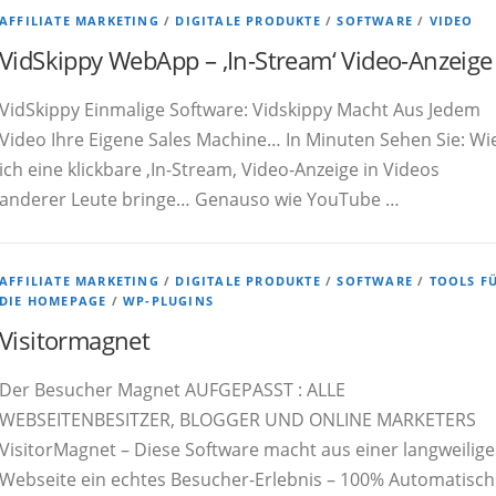
AFFILIATE MARKETING
/
DIGITALE PRODUKTE
/
SOFTWARE
/
VIDEO
VidSkippy WebApp – ‚In-Stream‘ Video-Anzeige
VidSkippy Einmalige Software: Vidskippy Macht Aus Jedem
Video Ihre Eigene Sales Machine… In Minuten Sehen Sie: Wi
ich eine klickbare ‚In-Stream‚ Video-Anzeige in Videos
anderer Leute bringe… Genauso wie YouTube …
AFFILIATE MARKETING
/
DIGITALE PRODUKTE
/
SOFTWARE
/
TOOLS F
DIE HOMEPAGE
/
WP-PLUGINS
Visitormagnet
Der Besucher Magnet AUFGEPASST : ALLE
WEBSEITENBESITZER, BLOGGER UND ONLINE MARKETERS
VisitorMagnet – Diese Software macht aus einer langweilig
Webseite ein echtes Besucher-Erlebnis – 100% Automatisch