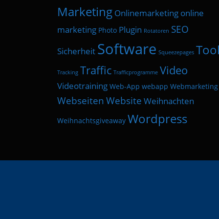
Marketing
Onlinemarketing
online
SEO
marketing
Plugin
Photo
Rotatoren
Software
Too
Sicherheit
Squeezepages
Traffic
Video
Tracking
Trafficprogramme
Videotraining
Web-App
webapp
Webmarketing
Webseiten
Website
Weihnachten
Wordpress
Weihnachtsgiveaway