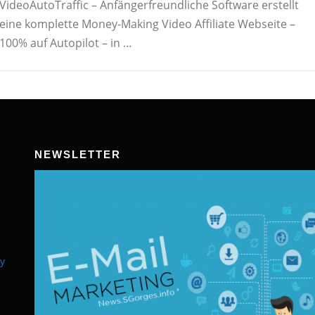
VideoAutoTraffic – Anfängerfreundliche Software erstellt
eine komplette Money-Making Video Affiliate Webseite –
100% auf Autopilot – in …
NEWSLETTER
y