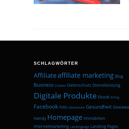
SCHLAGWÖRTER
affiliate marketing
Affiliate
Blog
Business
Datenschutz
Dienstleistung
Cloaker
Digitale Produkte
Ebook
Erfolg
Facebook
Gesundheit
Foto
Giveawa
Geschenke
Homepage
Handy
Immobilien
Internetmarketing
Landing Pages
Landingpage