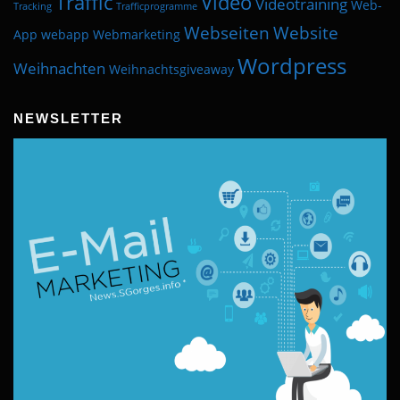
Traffic
Video
Videotraining
Web-
Tracking
Trafficprogramme
Webseiten
Website
App
webapp
Webmarketing
Wordpress
Weihnachten
Weihnachtsgiveaway
NEWSLETTER