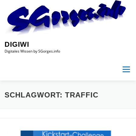
Zum
Inhalt
springen
DIGIWI
Digitales Wissen by SGorges.info
Menü
HOME
DIGITALES WISSEN
BETREIBER
SHOP
SCHLAGWORT:
TRAFFIC
IMPRESSUM
DATENSCHUTZ