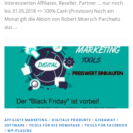
interessierten Affiliates, Reseller, Partner … nur noch
bis 31.05.2018 => 100% Cash (Provision) Noch ein
Monat gilt die Aktion von Robert Moersch Parchwitz
aus …
AFFILIATE MARKETING
/
DIGITALE PRODUKTE
/
GIVEAWAY
/
SOFTWARE
/
TOOLS FÜR DIE HOMEPAGE
/
TOOLS FÜR FACEBOOK
/
WP-PLUGINS