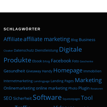
SCHLAGWÖRTER
affiliate marketing
Affiliate
Business
Blog
Digitale
Datenschutz
Dienstleistung
Cloaker
Produkte
Facebook
Ebook
Foto
Erfolg
Geschenke
Homepage
Gesundheit
Giveaway
Handy
Immobilien
Marketing
Internetmarketing
Landing Pages
Landingpage
Onlinemarketing
online marketing
Plugin
Photo
Rotatoren
Software
Tool
SEO
Sicherheit
Squeezepages