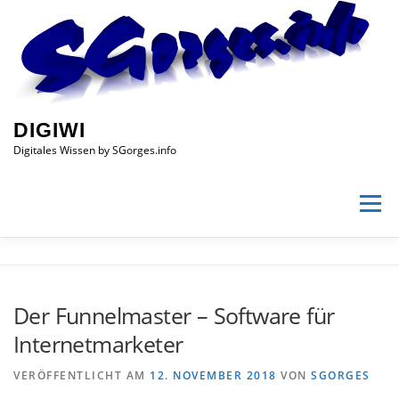
Zum
Inhalt
springen
DIGIWI
Digitales Wissen by SGorges.info
Menü
HOME
DIGITALES WISSEN
BETREIBER
SHOP
Der Funnelmaster – Software für
Internetmarketer
IMPRESSUM
DATENSCHUTZ
VERÖFFENTLICHT AM
12. NOVEMBER 2018
VON
SGORGES