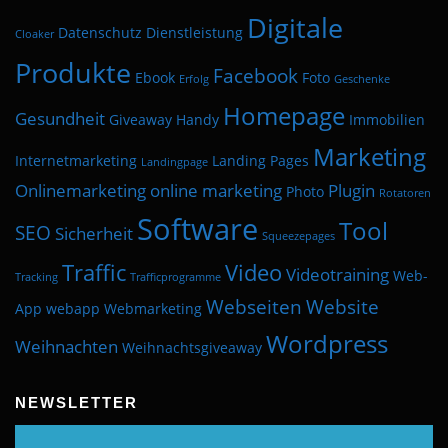
Digitale
Datenschutz
Dienstleistung
Cloaker
Produkte
Facebook
Ebook
Foto
Erfolg
Geschenke
Homepage
Gesundheit
Giveaway
Handy
Immobilien
Marketing
Internetmarketing
Landing Pages
Landingpage
Onlinemarketing
online marketing
Plugin
Photo
Rotatoren
Software
Tool
SEO
Sicherheit
Squeezepages
Traffic
Video
Videotraining
Web-
Tracking
Trafficprogramme
Webseiten
Website
App
webapp
Webmarketing
Wordpress
Weihnachten
Weihnachtsgiveaway
NEWSLETTER