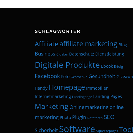
SCHLAGWÖRTER
affiliate marketing
Affiliate
Blog
Business
Datenschutz
Dienstleistung
Cloaker
Digitale Produkte
Ebook
Erfolg
Facebook
Gesundheit
Foto
Giveawa
Geschenke
Homepage
Handy
Immobilien
Internetmarketing
Landing Pages
Landingpage
Marketing
Onlinemarketing
online
SEO
marketing
Plugin
Photo
Rotatoren
Software
Too
Sicherheit
Squeezepages